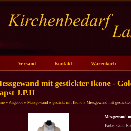
Versand
Kontakt
Warenkorb
essgewand mit gestickter Ikone - Go
apst J.P.II
me
»
Angebot
»
Messgewand
»
gestickt mit Ikone
» Messgewand mit gestickter 
Messgewand mi
Farbe: Gold-Rot