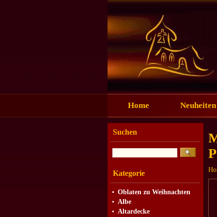
Home
Neuheiten
Suchen
M
P
Ho
Kategorie
Oblaten zu Weihnachten
Albe
Altardecke