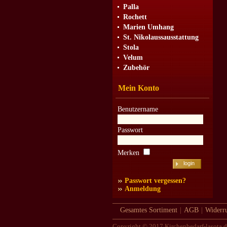
Palla
Rochett
Marien Umhang
St. Nikolaussausstattung
Stola
Velum
Zubehör
Mein Konto
Benutzername
Passwort
Merken
Passwort vergessen?
Anmeldung
Gesamtes Sortiment
|
AGB
|
Widerru
Copyright © 2017 Kirchenbedarf-lasota.