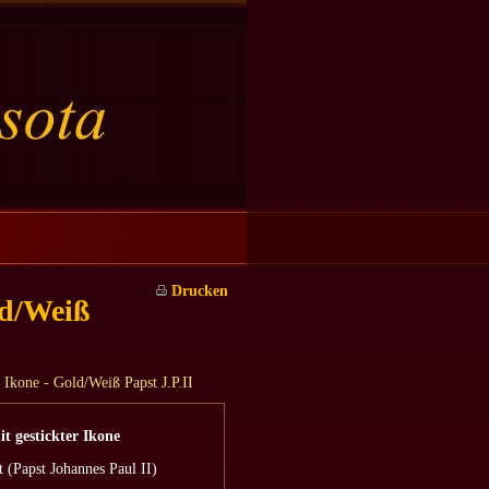
Drucken
ld/Weiß
Ikone - Gold/Weiß Papst J.P.II
t gestickter Ikone
 (Papst Johannes Paul II)