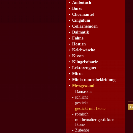
Ambotuch
Burse
Chormantel
Cingulum
Collarhemden
Dalmatik
Fahne
Hostien
Kelchwäsche
Kissen
Klingelscharfe
Lektorengurt
Mitra
Ministrantenbekleidung
Messgewand
-
Damaskus
-
schlicht
-
gestickt
-
gestickt mit Ikone
-
römisch
-
mit bemalter gestickten
Ikone
-
Zubehör