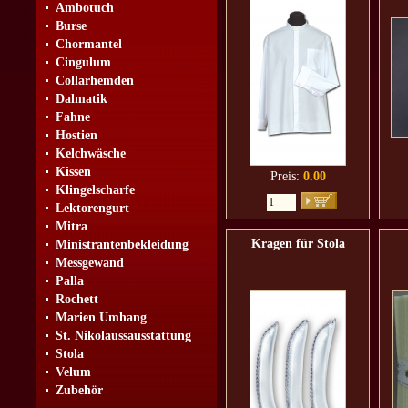
Ambotuch
Burse
Chormantel
Cingulum
Collarhemden
Dalmatik
Fahne
Hostien
Kelchwäsche
Kissen
Preis:
0.00
Klingelscharfe
Lektorengurt
Mitra
Kragen für Stola
Ministrantenbekleidung
Messgewand
Palla
Rochett
Marien Umhang
St. Nikolaussausstattung
Stola
Velum
Zubehör